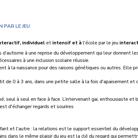
N PAR LE JEU
nteractif, individuel
et
intensif et à
l'école par le jeu
interact
ts d’autisme à
une reprise du développement qui leur donnent l
essaires à une inclusion scolaire réussie.
nt à la naissance pour des raisons génétiques ou autres. Elle p
tit de 0 à 3 ans,
dans une petite salle à la fois d'apaisement et d
seul à seul en face à face. L’intervenant gai, enthousiaste et 
est d'échanger regards et sourires
fant et l'autre : la relations est le support essentiel du dévelo
s dans le même plaisir du jeu est la clé du regard qui permettra 