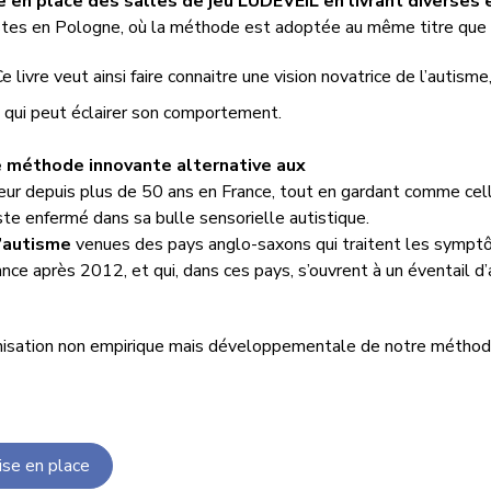
en place des salles de jeu LUDEVEIL en livrant diverses 
stes en Pologne, où la méthode est adoptée au même titre que 
Ce livre veut ainsi
faire connaitre une vision novatrice de l’autisme
e qui peut éclairer son comportement.
ne méthode innovante alternative aux
ur depuis plus de 50 ans en France, tout en gardant comme celles-
tiste enfermé dans sa bulle sensorielle autistique.
’autisme
venues des pays anglo-saxons qui traitent les symptô
e après 2012, et qui, dans ces pays, s’ouvrent à un éventail d
nisation non empirique mais développementale de notre méthode 
ise en place